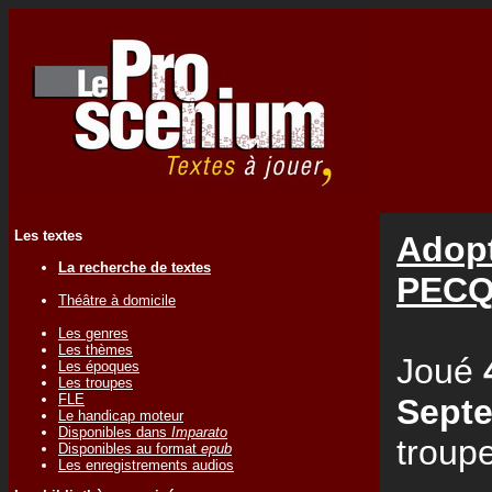
Les textes
Adopt
La recherche de textes
PEC
Théâtre à domicile
Les genres
Les thèmes
Joué
Les époques
Les troupes
FLE
Sept
Le handicap moteur
Disponibles dans
Imparato
troup
Disponibles au format
epub
Les enregistrements audios