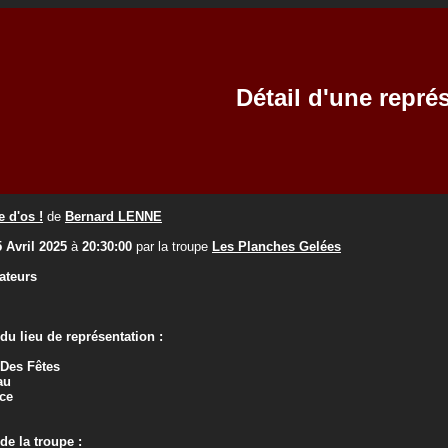
Détail d'une repré
 d'os !
de
Bernard LENNE
5 Avril 2025
à
20:30:00
par la troupe
Les Planches Gelées
ateurs
u lieu de représentation :
 Des Fêtes
au
ce
e la troupe :