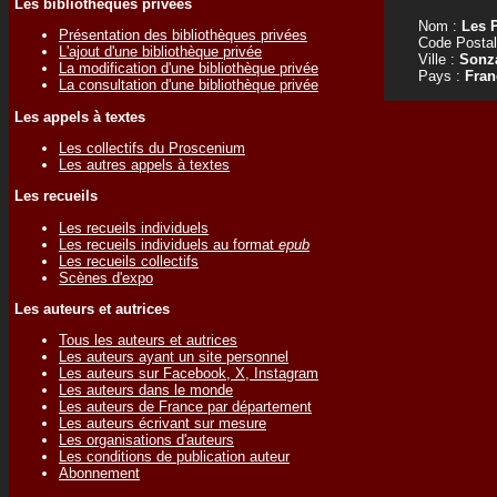
Les bibliothèques privées
Nom :
Les 
Présentation des bibliothèques privées
Code Postal
L'ajout d'une bibliothèque privée
Ville :
Sonz
La modification d'une bibliothèque privée
Pays :
Fran
La consultation d'une bibliothèque privée
Les appels à textes
Les collectifs du Proscenium
Les autres appels à textes
Les recueils
Les recueils individuels
Les recueils individuels au format
epub
Les recueils collectifs
Scènes d'expo
Les auteurs et autrices
Tous les auteurs et autrices
Les auteurs ayant un site personnel
Les auteurs sur Facebook, X, Instagram
Les auteurs dans le monde
Les auteurs de France par département
Les auteurs écrivant sur mesure
Les organisations d'auteurs
Les conditions de publication auteur
Abonnement