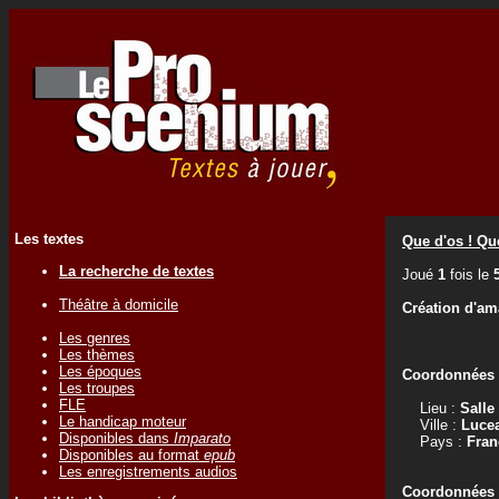
Les textes
Que d'os ! Que
La recherche de textes
Joué
1
fois le
Théâtre à domicile
Création d'am
Les genres
Les thèmes
Les époques
Coordonnées d
Les troupes
FLE
Lieu :
Salle
Le handicap moteur
Ville :
Luce
Disponibles dans
Imparato
Pays :
Fran
Disponibles au format
epub
Les enregistrements audios
Coordonnées d