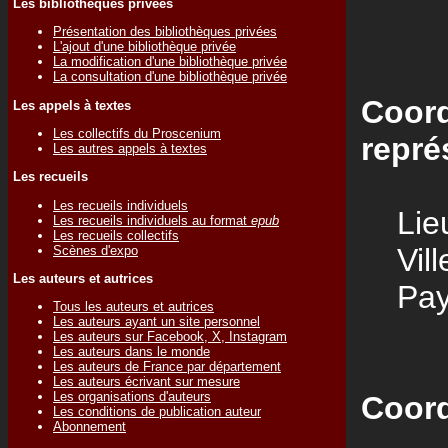
Les bibliothèques privées
Présentation des bibliothèques privées
L'ajout d'une bibliothèque privée
La modification d'une bibliothèque privée
La consultation d'une bibliothèque privée
Coord
Les appels à textes
Les collectifs du Proscenium
repré
Les autres appels à textes
Les recueils
Les recueils individuels
Lieu
Les recueils individuels au format
epub
Les recueils collectifs
Vill
Scènes d'expo
Les auteurs et autrices
Pay
Tous les auteurs et autrices
Les auteurs ayant un site personnel
Les auteurs sur Facebook, X, Instagram
Les auteurs dans le monde
Les auteurs de France par département
Les auteurs écrivant sur mesure
Les organisations d'auteurs
Coord
Les conditions de publication auteur
Abonnement