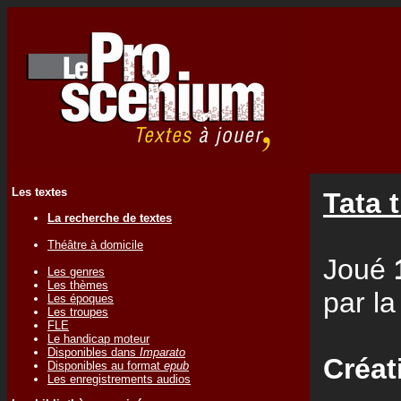
Les textes
Tata 
La recherche de textes
Théâtre à domicile
Joué
Les genres
Les thèmes
par l
Les époques
Les troupes
FLE
Le handicap moteur
Disponibles dans
Imparato
Créat
Disponibles au format
epub
Les enregistrements audios