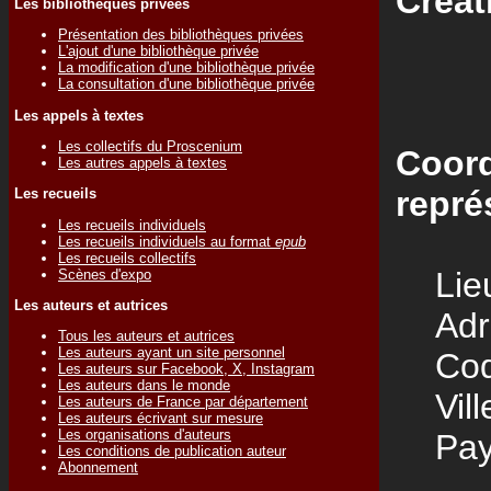
Créat
Les bibliothèques privées
Présentation des bibliothèques privées
L'ajout d'une bibliothèque privée
La modification d'une bibliothèque privée
La consultation d'une bibliothèque privée
Les appels à textes
Les collectifs du Proscenium
Coord
Les autres appels à textes
repré
Les recueils
Les recueils individuels
Les recueils individuels au format
epub
Les recueils collectifs
Lieu
Scènes d'expo
Les auteurs et autrices
Adre
Tous les auteurs et autrices
Les auteurs ayant un site personnel
Code
Les auteurs sur Facebook, X, Instagram
Les auteurs dans le monde
Vill
Les auteurs de France par département
Les auteurs écrivant sur mesure
Les organisations d'auteurs
Pay
Les conditions de publication auteur
Abonnement