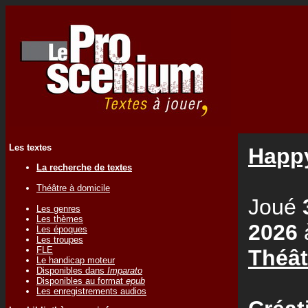
Les textes
Happ
La recherche de textes
Théâtre à domicile
Joué
Les genres
Les thèmes
2026
Les époques
Les troupes
FLE
Théât
Le handicap moteur
Disponibles dans
Imparato
Disponibles au format
epub
Les enregistrements audios