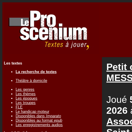
Les textes
Petit
La recherche de textes
MES
Théâtre à domicile
Les genres
Les thèmes
Joué
Les époques
Les troupes
FLE
2026
Le handicap moteur
Disponibles dans
Imparato
Assoc
Disponibles au format
epub
Les enregistrements audios