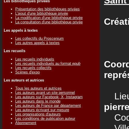
Saint
Les bibliothèques privées
Présentation des bibliothèques privées
L'ajout d'une bibliothèque privée
La modification d'une bibliothèque privée
Créat
La consultation d'une bibliothèque privée
Les appels à textes
Les collectifs du Proscenium
Les autres appels à textes
Les recueils
Les recueils individuels
Coord
Les recueils individuels au format
epub
Les recueils collectifs
repré
Scènes d'expo
Les auteurs et autrices
Tous les auteurs et autrices
Les auteurs ayant un site personnel
Lieu
Les auteurs sur Facebook, X, Instagram
Les auteurs dans le monde
pierr
Les auteurs de France par département
Les auteurs écrivant sur mesure
Les organisations d'auteurs
Code
Les conditions de publication auteur
Abonnement
Vill