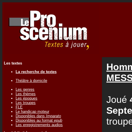
Les textes
Homm
La recherche de textes
MES
Théâtre à domicile
Les genres
Les thèmes
Joué
Les époques
Les troupes
FLE
Sept
Le handicap moteur
Disponibles dans
Imparato
troup
Disponibles au format
epub
Les enregistrements audios