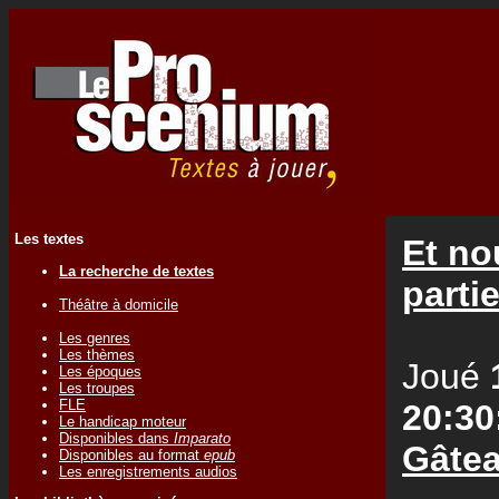
Les textes
Et no
La recherche de textes
parti
Théâtre à domicile
Les genres
Les thèmes
Joué
Les époques
Les troupes
FLE
20:30
Le handicap moteur
Disponibles dans
Imparato
Gâte
Disponibles au format
epub
Les enregistrements audios