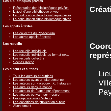
Les bibliothèques privées
Créat
Présentation des bibliothèques privées
L'ajout d'une bibliothèque privée
La modification d'une bibliothèque privée
La consultation d'une bibliothèque privée
Les appels à textes
Les collectifs du Proscenium
Les autres appels à textes
Coord
Les recueils
Les recueils individuels
repré
Les recueils individuels au format
epub
Les recueils collectifs
Scènes d'expo
Les auteurs et autrices
Lieu
Tous les auteurs et autrices
Les auteurs ayant un site personnel
Vill
Les auteurs sur Facebook, X, Instagram
Les auteurs dans le monde
Pay
Les auteurs de France par département
Les auteurs écrivant sur mesure
Les organisations d'auteurs
Les conditions de publication auteur
Abonnement