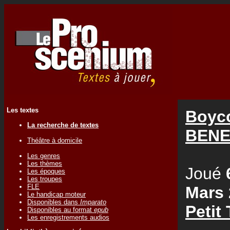
Les textes
Boyco
La recherche de textes
BENE
Théâtre à domicile
Les genres
Les thèmes
Joué
Les époques
Les troupes
FLE
Mars 
Le handicap moteur
Disponibles dans
Imparato
Petit
Disponibles au format
epub
Les enregistrements audios