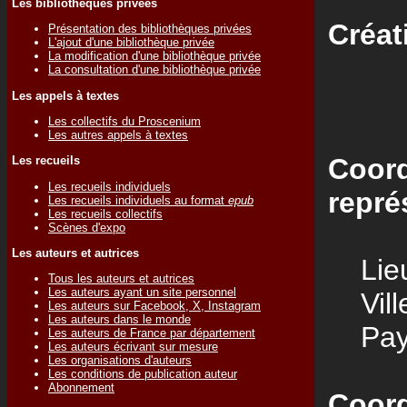
Les bibliothèques privées
Créat
Présentation des bibliothèques privées
L'ajout d'une bibliothèque privée
La modification d'une bibliothèque privée
La consultation d'une bibliothèque privée
Les appels à textes
Les collectifs du Proscenium
Les autres appels à textes
Coord
Les recueils
Les recueils individuels
repré
Les recueils individuels au format
epub
Les recueils collectifs
Scènes d'expo
Les auteurs et autrices
Lieu
Tous les auteurs et autrices
Les auteurs ayant un site personnel
Vill
Les auteurs sur Facebook, X, Instagram
Les auteurs dans le monde
Pay
Les auteurs de France par département
Les auteurs écrivant sur mesure
Les organisations d'auteurs
Les conditions de publication auteur
Abonnement
Coord