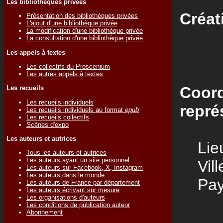
Les bibliothèques privées
Créat
Présentation des bibliothèques privées
L'ajout d'une bibliothèque privée
La modification d'une bibliothèque privée
La consultation d'une bibliothèque privée
Les appels à textes
Les collectifs du Proscenium
Les autres appels à textes
Coord
Les recueils
Les recueils individuels
repré
Les recueils individuels au format
epub
Les recueils collectifs
Scènes d'expo
Les auteurs et autrices
Lieu
Tous les auteurs et autrices
Les auteurs ayant un site personnel
Vill
Les auteurs sur Facebook, X, Instagram
Les auteurs dans le monde
Pay
Les auteurs de France par département
Les auteurs écrivant sur mesure
Les organisations d'auteurs
Les conditions de publication auteur
Abonnement