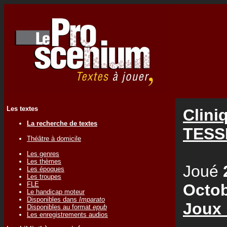
Les textes
Clini
La recherche de textes
TESS
Théâtre à domicile
Les genres
Les thèmes
Joué
Les époques
Les troupes
FLE
Octob
Le handicap moteur
Disponibles dans
Imparato
Joux
Disponibles au format
epub
Les enregistrements audios