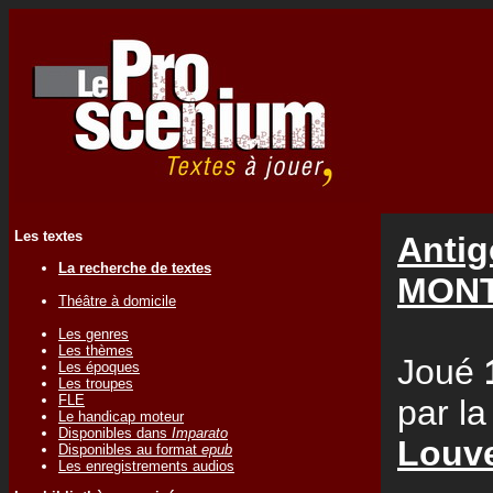
Les textes
Antig
La recherche de textes
MONT
Théâtre à domicile
Les genres
Les thèmes
Joué
Les époques
Les troupes
FLE
par l
Le handicap moteur
Disponibles dans
Imparato
Louv
Disponibles au format
epub
Les enregistrements audios