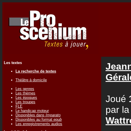
Les textes
Jeann
La recherche de textes
Géra
Théâtre à domicile
Les genres
Les thèmes
Joué
Les époques
Les troupes
FLE
par l
Le handicap moteur
Disponibles dans
Imparato
Wattr
Disponibles au format
epub
Les enregistrements audios