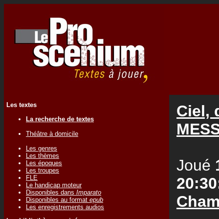
Les textes
Ciel,
La recherche de textes
MES
Théâtre à domicile
Les genres
Les thèmes
Joué
Les époques
Les troupes
FLE
20:30
Le handicap moteur
Disponibles dans
Imparato
Cham
Disponibles au format
epub
Les enregistrements audios