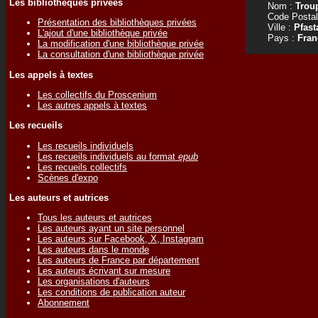
Les bibliothèques privées
Nom :
Trou
Code Postal
Présentation des bibliothèques privées
Ville :
Pfast
L'ajout d'une bibliothèque privée
Pays :
Fran
La modification d'une bibliothèque privée
La consultation d'une bibliothèque privée
Les appels à textes
Les collectifs du Proscenium
Les autres appels à textes
Les recueils
Les recueils individuels
Les recueils individuels au format
epub
Les recueils collectifs
Scènes d'expo
Les auteurs et autrices
Tous les auteurs et autrices
Les auteurs ayant un site personnel
Les auteurs sur Facebook, X, Instagram
Les auteurs dans le monde
Les auteurs de France par département
Les auteurs écrivant sur mesure
Les organisations d'auteurs
Les conditions de publication auteur
Abonnement