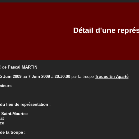
Détail d'une repré
C
de
Pascal MARTIN
5 Juin 2009
au
7 Juin 2009
à
20:30:00
par la troupe
Troupe En Aparté
ateurs
u lieu de représentation :
 Saint-Maurice
tat
ce
e la troupe :