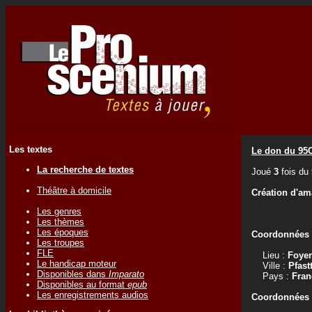
Les textes
Le don du 95
La recherche de textes
Joué
3
fois du
Théâtre à domicile
Création d'am
Les genres
Les thèmes
Les époques
Coordonnées d
Les troupes
FLE
Lieu :
Foyer
Le handicap moteur
Ville :
Pfast
Disponibles dans
Imparato
Pays :
Fran
Disponibles au format
epub
Les enregistrements audios
Coordonnées d