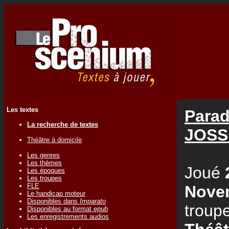
Les textes
Parad
La recherche de textes
JOS
Théâtre à domicile
Les genres
Les thèmes
Joué
Les époques
Les troupes
FLE
Nove
Le handicap moteur
Disponibles dans
Imparato
troup
Disponibles au format
epub
Les enregistrements audios