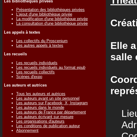
Théât
Les bibliothèques privées
Présentation des bibliothèques privées
L'ajout d'une bibliothèque privée
La modification d'une bibliothèque privée
Créat
La consultation d'une bibliothèque privée
Les appels à textes
Les collectifs du Proscenium
Elle 
Les autres appels à textes
salle
Les recueils
Les recueils individuels
Les recueils individuels au format
epub
Les recueils collectifs
Coord
Scènes d'expo
Les auteurs et autrices
repré
Tous les auteurs et autrices
Les auteurs ayant un site personnel
Les auteurs sur Facebook, X, Instagram
Les auteurs dans le monde
Lieu
Les auteurs de France par département
Les auteurs écrivant sur mesure
Les organisations d'auteurs
Adre
Les conditions de publication auteur
Abonnement
Code