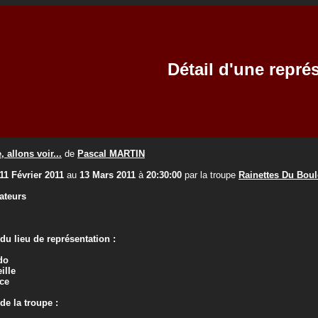
Détail d'une repré
allons voir...
de
Pascal MARTIN
11 Février 2011
au
13 Mars 2011
à
20:30:00
par la troupe
Rainettes Du Bou
ateurs
u lieu de représentation :
do
ille
ce
e la troupe :