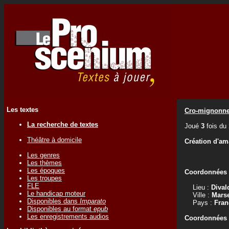
Les textes
Cro-mignonne, 
La recherche de textes
Joué
3
fois du
Théâtre à domicile
Création d'am
Les genres
Les thèmes
Les époques
Coordonnées d
Les troupes
FLE
Lieu :
Dival
Le handicap moteur
Ville :
Marse
Disponibles dans
Imparato
Pays :
Fran
Disponibles au format
epub
Les enregistrements audios
Coordonnées d