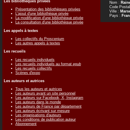
Les bibliothèques privées
Nom :
Rain
Code Postal
Présentation des bibliothèques privées
Ville :
Marse
L'ajout d'une bibliothèque privée
Pays :
Fran
La modification d'une bibliothèque privée
La consultation d'une bibliothèque privée
Les appels à textes
Les collectifs du Proscenium
Les autres appels à textes
Les recueils
Les recueils individuels
Les recueils individuels au format
epub
Les recueils collectifs
Scènes d'expo
Les auteurs et autrices
Tous les auteurs et autrices
Les auteurs ayant un site personnel
Les auteurs sur Facebook, X, Instagram
Les auteurs dans le monde
Les auteurs de France par département
Les auteurs écrivant sur mesure
Les organisations d'auteurs
Les conditions de publication auteur
Abonnement