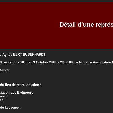
Détail d'une repré
e
Agnès BERT BUSENHARDT
8 Septembre 2010
au
9 Octobre 2010
à
20:30:00
par la troupe
Association 
ateurs
u lieu de représentation :
iation Les Badineurs
enoch
ce
e la troupe :