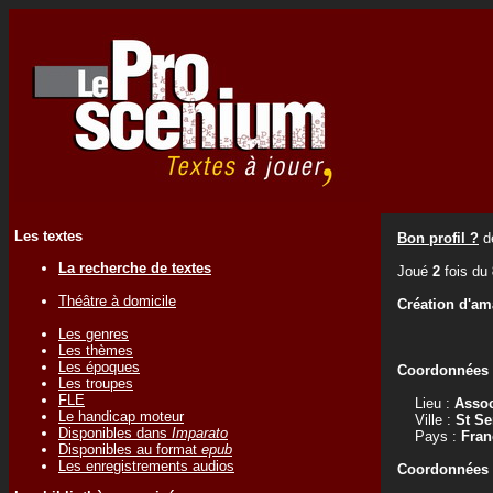
Les textes
Bon profil ?
d
La recherche de textes
Joué
2
fois du
Théâtre à domicile
Création d'am
Les genres
Les thèmes
Les époques
Coordonnées d
Les troupes
FLE
Lieu :
Assoc
Le handicap moteur
Ville :
St S
Disponibles dans
Imparato
Pays :
Fran
Disponibles au format
epub
Les enregistrements audios
Coordonnées d