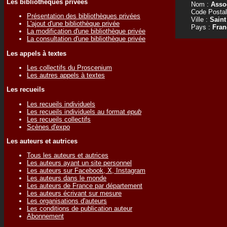
Les bibliothèques privées
Nom :
Asso
Code Postal
Présentation des bibliothèques privées
Ville :
Saint
L'ajout d'une bibliothèque privée
Pays :
Fran
La modification d'une bibliothèque privée
La consultation d'une bibliothèque privée
Les appels à textes
Les collectifs du Proscenium
Les autres appels à textes
Les recueils
Les recueils individuels
Les recueils individuels au format
epub
Les recueils collectifs
Scènes d'expo
Les auteurs et autrices
Tous les auteurs et autrices
Les auteurs ayant un site personnel
Les auteurs sur Facebook, X, Instagram
Les auteurs dans le monde
Les auteurs de France par département
Les auteurs écrivant sur mesure
Les organisations d'auteurs
Les conditions de publication auteur
Abonnement