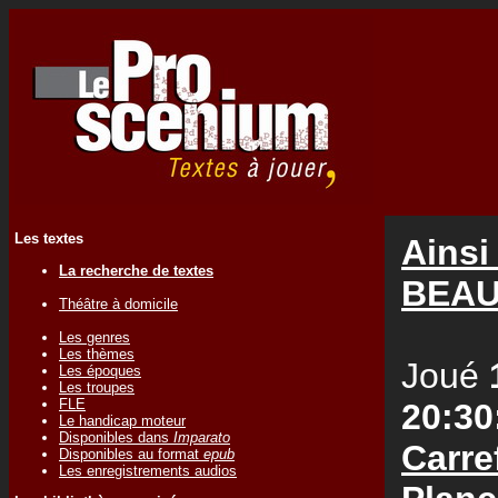
Les textes
Ainsi
La recherche de textes
BEAU
Théâtre à domicile
Les genres
Les thèmes
Joué
Les époques
Les troupes
FLE
20:30
Le handicap moteur
Disponibles dans
Imparato
Carre
Disponibles au format
epub
Les enregistrements audios