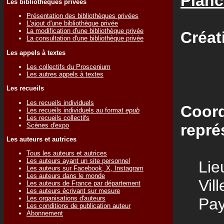
Plan
Les bibliothèques privées
Présentation des bibliothèques privées
L'ajout d'une bibliothèque privée
La modification d'une bibliothèque privée
Créat
La consultation d'une bibliothèque privée
Les appels à textes
Les collectifs du Proscenium
Les autres appels à textes
Les recueils
Les recueils individuels
Coord
Les recueils individuels au format
epub
Les recueils collectifs
repré
Scènes d'expo
Les auteurs et autrices
Tous les auteurs et autrices
Les auteurs ayant un site personnel
Lieu
Les auteurs sur Facebook, X, Instagram
Les auteurs dans le monde
Vill
Les auteurs de France par département
Les auteurs écrivant sur mesure
Les organisations d'auteurs
Pay
Les conditions de publication auteur
Abonnement