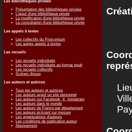
Les bibliothèques privées
Créat
Présentation des bibliothèques privées
L'ajout d'une bibliothèque privée
La modification d'une bibliothèque privée
La consultation d'une bibliothèque privée
Les appels à textes
Les collectifs du Proscenium
Les autres appels à textes
Coord
Les recueils
Les recueils individuels
repré
Les recueils individuels au format
epub
Les recueils collectifs
Scènes d'expo
Les auteurs et autrices
Lieu
Tous les auteurs et autrices
Les auteurs ayant un site personnel
Vill
Les auteurs sur Facebook, X, Instagram
Les auteurs dans le monde
Pay
Les auteurs de France par département
Les auteurs écrivant sur mesure
Les organisations d'auteurs
Les conditions de publication auteur
Abonnement
Coord