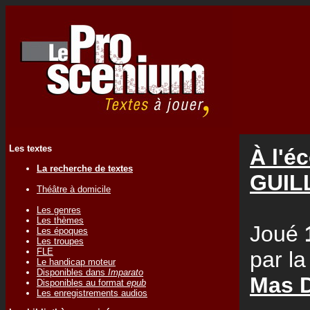
Les textes
À l'é
La recherche de textes
GUIL
Théâtre à domicile
Les genres
Les thèmes
Joué
Les époques
Les troupes
FLE
par l
Le handicap moteur
Disponibles dans
Imparato
Mas 
Disponibles au format
epub
Les enregistrements audios