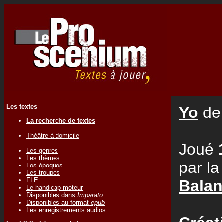
Les textes
Yo
d
La recherche de textes
Théâtre à domicile
Joué
Les genres
Les thèmes
par l
Les époques
Les troupes
FLE
Balan
Le handicap moteur
Disponibles dans
Imparato
Disponibles au format
epub
Les enregistrements audios