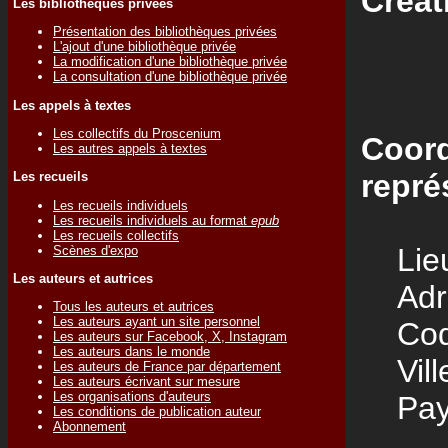
Créat
Les bibliothèques privées
Présentation des bibliothèques privées
L'ajout d'une bibliothèque privée
La modification d'une bibliothèque privée
La consultation d'une bibliothèque privée
Les appels à textes
Les collectifs du Proscenium
Coord
Les autres appels à textes
repré
Les recueils
Les recueils individuels
Les recueils individuels au format
epub
Les recueils collectifs
Lieu
Scènes d'expo
Les auteurs et autrices
Adre
Tous les auteurs et autrices
Les auteurs ayant un site personnel
Code
Les auteurs sur Facebook, X, Instagram
Les auteurs dans le monde
Vill
Les auteurs de France par département
Les auteurs écrivant sur mesure
Les organisations d'auteurs
Pay
Les conditions de publication auteur
Abonnement