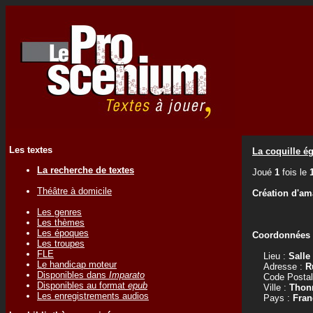
Les textes
La coquille é
La recherche de textes
Joué
1
fois le
Théâtre à domicile
Création d'am
Les genres
Les thèmes
Les époques
Coordonnées d
Les troupes
FLE
Lieu :
Salle
Le handicap moteur
Adresse :
R
Disponibles dans
Imparato
Code Postal
Disponibles au format
epub
Ville :
Thonn
Les enregistrements audios
Pays :
Fran