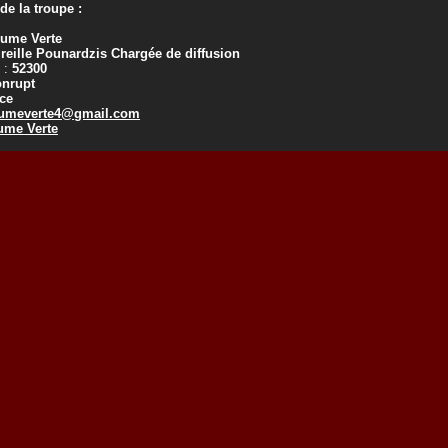
e la troupe :
lume Verte
reille Pounardzis Chargée de diffusion
 :
52300
onrupt
ce
umeverte4@gmail.com
ume Verte