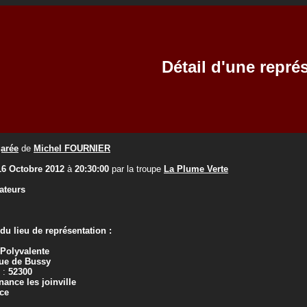
Détail d'une repré
garée
de
Michel FOURNIER
16 Octobre 2012
à
20:30:00
par la troupe
La Plume Verte
ateurs
u lieu de représentation :
 Polyvalente
ue de Bussy
 :
52300
ance les joinville
ce