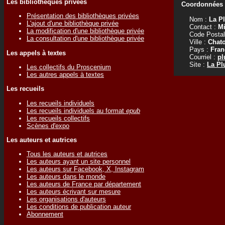
Les bibliothèques privées
Coordonnées d
Présentation des bibliothèques privées
Nom :
La P
L'ajout d'une bibliothèque privée
Contact :
Mi
La modification d'une bibliothèque privée
Code Postal
La consultation d'une bibliothèque privée
Ville :
Chat
Pays :
Fran
Les appels à textes
Courriel :
pl
Site :
La Pl
Les collectifs du Proscenium
Les autres appels à textes
Les recueils
Les recueils individuels
Les recueils individuels au format
epub
Les recueils collectifs
Scènes d'expo
Les auteurs et autrices
Tous les auteurs et autrices
Les auteurs ayant un site personnel
Les auteurs sur Facebook, X, Instagram
Les auteurs dans le monde
Les auteurs de France par département
Les auteurs écrivant sur mesure
Les organisations d'auteurs
Les conditions de publication auteur
Abonnement