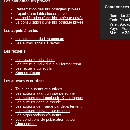
Les bibliothèques privées
Coordonnées d
Présentation des bibliothèques privées
L'ajout d'une bibliothèque privée
Nom :
Le Z
La modification d'une bibliothèque privée
Code Postal
La consultation d'une bibliothèque privée
Ville :
Arca
Pays :
Fran
Les appels à textes
Site :
Le Zè
Les collectifs du Proscenium
Les autres appels à textes
Les recueils
Les recueils individuels
Les recueils individuels au format
epub
Les recueils collectifs
Scènes d'expo
Les auteurs et autrices
Tous les auteurs et autrices
Les auteurs ayant un site personnel
Les auteurs sur Facebook, X, Instagram
Les auteurs dans le monde
Les auteurs de France par département
Les auteurs écrivant sur mesure
Les organisations d'auteurs
Les conditions de publication auteur
Abonnement