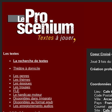
Les textes
Coeur Croisé
La recherche de textes
Joué
3
fois du
Théâtre à domicile
Création prof
Les genres
Les thèmes
Les époques
Coordonnées d
Les troupes
FLE
Lieu :
Cafe 
Le handicap moteur
Code Postal
Disponibles dans
Imparato
Ville :
Arca
Disponibles au format
epub
Pays :
Fran
Les enregistrements audios
Courriel :
ze
Site :
Cafe 