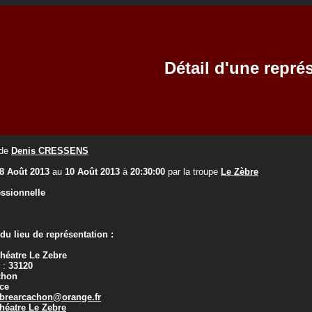
Détail d'une repré
de
Denis CRESSENS
8 Août 2013
au
10 Août 2013
à
20:30:00
par la troupe
Le Zèbre
essionnelle
u lieu de représentation :
théatre Le Zebre
 :
33120
chon
ce
brearcachon@orange.fr
théatre Le Zebre