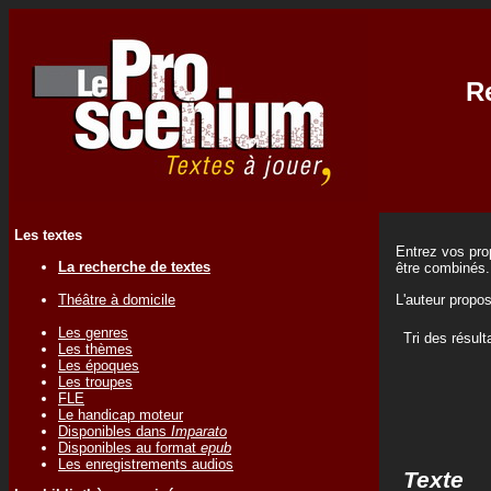
Re
Les textes
Entrez vos prop
La recherche de textes
être combinés.
Théâtre à domicile
L'auteur propo
Les genres
Tri des résult
Les thèmes
Les époques
Les troupes
FLE
Le handicap moteur
Disponibles dans
Imparato
Disponibles au format
epub
Les enregistrements audios
Texte