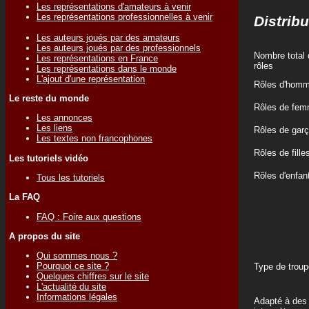
Les représentations d'amateurs à venir
Les représentations professionnelles à venir
Distribu
Les auteurs joués par des amateurs
Les auteurs joués par des professionnels
Nombre total 
Les représentations en France
rôles
Les représentations dans le monde
L'ajout d'une représentation
Rôles d'hom
Le reste du monde
Rôles de fe
Les annonces
Les liens
Rôles de gar
Les textes non francophones
Rôles de fille
Les tutoriels vidéo
Rôles d'enfan
Tous les tutoriels
La FAQ
FAQ : Foire aux questions
A propos du site
Qui sommes nous ?
Pourquoi ce site ?
Type de troup
Quelques chiffres sur le site
L'actualité du site
Informations légales
Adapté à des