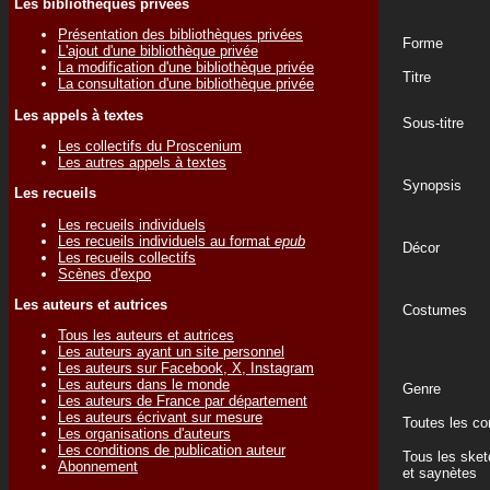
Les bibliothèques privées
Présentation des bibliothèques privées
Forme
L'ajout d'une bibliothèque privée
La modification d'une bibliothèque privée
Titre
La consultation d'une bibliothèque privée
Les appels à textes
Sous-titre
Les collectifs du Proscenium
Les autres appels à textes
Synopsis
Les recueils
Les recueils individuels
Les recueils individuels au format
epub
Décor
Les recueils collectifs
Scènes d'expo
Les auteurs et autrices
Costumes
Tous les auteurs et autrices
Les auteurs ayant un site personnel
Les auteurs sur Facebook, X, Instagram
Les auteurs dans le monde
Genre
Les auteurs de France par département
Les auteurs écrivant sur mesure
Toutes les c
Les organisations d'auteurs
Les conditions de publication auteur
Tous les ske
Abonnement
et saynètes