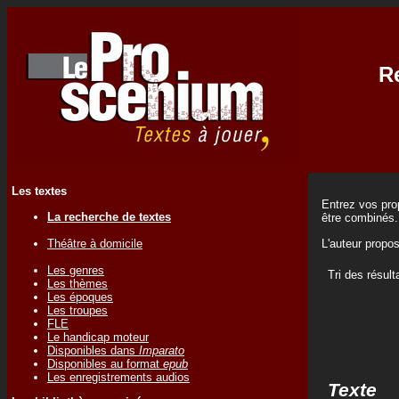
Re
Les textes
Entrez vos prop
La recherche de textes
être combinés.
Théâtre à domicile
L'auteur propo
Les genres
Tri des résult
Les thèmes
Les époques
Les troupes
FLE
Le handicap moteur
Disponibles dans
Imparato
Disponibles au format
epub
Les enregistrements audios
Texte