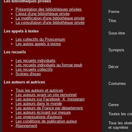
Les bibliothèques privées
Présentation des bibliothèques privées
Forme
L'ajout d'une bibliothèque privée
La modification d'une bibliothèque privée
Titre
La consultation d'une bibliothèque privée
Les appels à textes
Sous-titre
Les collectifs du Proscenium
Les autres appels à textes
Synopsis
Les recueils
Les recueils individuels
Les recueils individuels au format
epub
Décor
Les recueils collectifs
Scènes d'expo
Les auteurs et autrices
Costumes
Tous les auteurs et autrices
Les auteurs ayant un site personnel
Les auteurs sur Facebook, X, Instagram
Les auteurs dans le monde
Genre
Les auteurs de France par département
Les auteurs écrivant sur mesure
Toutes les c
Les organisations d'auteurs
Les conditions de publication auteur
Tous les ske
Abonnement
et saynètes