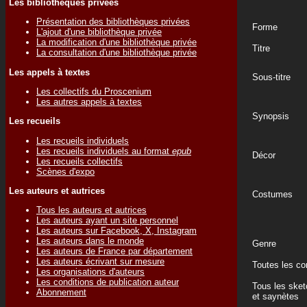
Les bibliothèques privées
Présentation des bibliothèques privées
Forme
L'ajout d'une bibliothèque privée
La modification d'une bibliothèque privée
Titre
La consultation d'une bibliothèque privée
Les appels à textes
Sous-titre
Les collectifs du Proscenium
Les autres appels à textes
Synopsis
Les recueils
Les recueils individuels
Les recueils individuels au format
epub
Décor
Les recueils collectifs
Scènes d'expo
Les auteurs et autrices
Costumes
Tous les auteurs et autrices
Les auteurs ayant un site personnel
Les auteurs sur Facebook, X, Instagram
Les auteurs dans le monde
Genre
Les auteurs de France par département
Les auteurs écrivant sur mesure
Toutes les c
Les organisations d'auteurs
Les conditions de publication auteur
Tous les ske
Abonnement
et saynètes