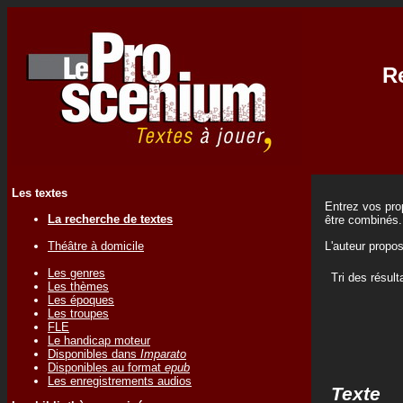
Re
Les textes
Entrez vos prop
La recherche de textes
être combinés.
Théâtre à domicile
L'auteur propo
Les genres
Tri des résult
Les thèmes
Les époques
Les troupes
FLE
Le handicap moteur
Disponibles dans
Imparato
Disponibles au format
epub
Les enregistrements audios
Texte