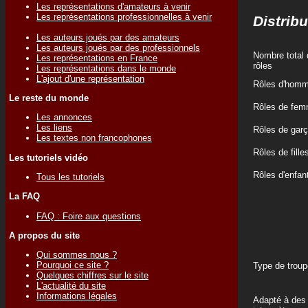
Les représentations d'amateurs à venir
Les représentations professionnelles à venir
Distribu
Les auteurs joués par des amateurs
Les auteurs joués par des professionnels
Nombre total 
Les représentations en France
rôles
Les représentations dans le monde
L'ajout d'une représentation
Rôles d'hom
Le reste du monde
Rôles de fe
Les annonces
Les liens
Rôles de gar
Les textes non francophones
Rôles de fille
Les tutoriels vidéo
Rôles d'enfan
Tous les tutoriels
La FAQ
FAQ : Foire aux questions
A propos du site
Qui sommes nous ?
Pourquoi ce site ?
Type de troup
Quelques chiffres sur le site
L'actualité du site
Informations légales
Adapté à des