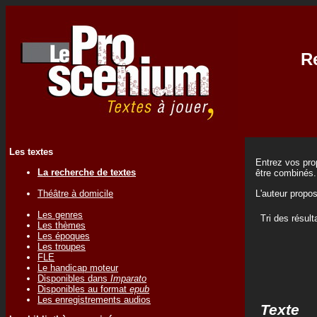
Re
Les textes
Entrez vos prop
La recherche de textes
être combinés.
Théâtre à domicile
L'auteur propo
Les genres
Tri des résult
Les thèmes
Les époques
Les troupes
FLE
Le handicap moteur
Disponibles dans
Imparato
Disponibles au format
epub
Les enregistrements audios
Texte