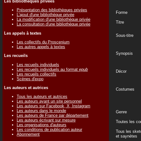
Les bibliothèques privées
Présentation des bibliothèques privées
Forme
L'ajout d'une bibliothèque privée
La modification d'une bibliothèque privée
Titre
La consultation d'une bibliothèque privée
Les appels à textes
Sous-titre
Les collectifs du Proscenium
Les autres appels à textes
Synopsis
Les recueils
Les recueils individuels
Les recueils individuels au format
epub
Décor
Les recueils collectifs
Scènes d'expo
Les auteurs et autrices
Costumes
Tous les auteurs et autrices
Les auteurs ayant un site personnel
Les auteurs sur Facebook, X, Instagram
Les auteurs dans le monde
Genre
Les auteurs de France par département
Les auteurs écrivant sur mesure
Toutes les c
Les organisations d'auteurs
Les conditions de publication auteur
Tous les ske
Abonnement
et saynètes