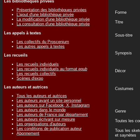
Les bibliothèques privées
Présentation des bibliothèques privées
Forme
L'ajout d'une bibliothèque privée
La modification d'une bibliothèque privée
Titre
La consultation d'une bibliothèque privée
Les appels à textes
Sous-titre
Les collectifs du Proscenium
Les autres appels à textes
Synopsis
Les recueils
Les recueils individuels
Les recueils individuels au format
epub
Décor
Les recueils collectifs
Scènes d'expo
Les auteurs et autrices
Costumes
Tous les auteurs et autrices
Les auteurs ayant un site personnel
Les auteurs sur Facebook, X, Instagram
Les auteurs dans le monde
Genre
Les auteurs de France par département
Les auteurs écrivant sur mesure
Toutes les c
Les organisations d'auteurs
Les conditions de publication auteur
Tous les ske
Abonnement
et saynètes