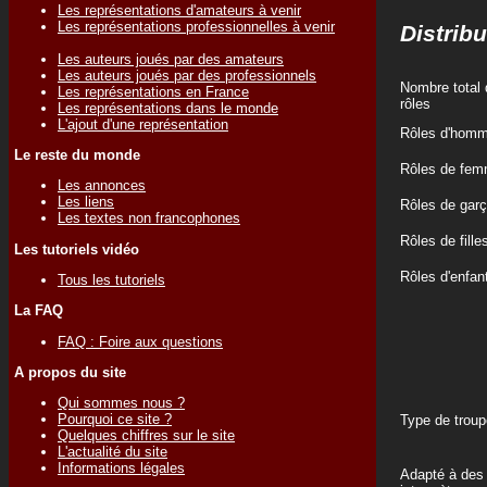
Les représentations d'amateurs à venir
Les représentations professionnelles à venir
Distribu
Les auteurs joués par des amateurs
Les auteurs joués par des professionnels
Nombre total 
Les représentations en France
rôles
Les représentations dans le monde
L'ajout d'une représentation
Rôles d'hom
Le reste du monde
Rôles de fe
Les annonces
Les liens
Rôles de gar
Les textes non francophones
Rôles de fille
Les tutoriels vidéo
Rôles d'enfan
Tous les tutoriels
La FAQ
FAQ : Foire aux questions
A propos du site
Qui sommes nous ?
Pourquoi ce site ?
Type de troup
Quelques chiffres sur le site
L'actualité du site
Informations légales
Adapté à des