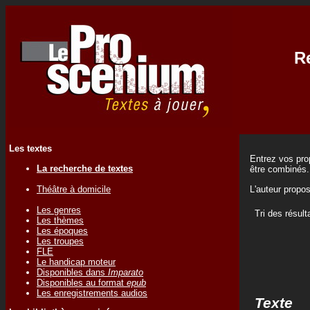
Re
Les textes
Entrez vos prop
La recherche de textes
être combinés.
Théâtre à domicile
L'auteur propo
Les genres
Tri des résult
Les thèmes
Les époques
Les troupes
FLE
Le handicap moteur
Disponibles dans
Imparato
Disponibles au format
epub
Les enregistrements audios
Texte