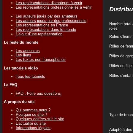
Les représentations d'amateurs à venir
Les représentations professionnelles à venir
Distribu
Les auteurs joués par des amateurs
Les auteurs joués par des professionnels
Nombre total 
Les représentations en France
rôles
Les représentations dans le monde
L'ajout d'une représentation
Rôles d'hom
Le reste du monde
Rôles de fe
Les annonces
Les liens
Rôles de gar
Les textes non francophones
Rôles de fille
Les tutoriels vidéo
Rôles d'enfan
Tous les tutoriels
La FAQ
FAQ : Foire aux questions
A propos du site
Qui sommes nous ?
Pourquoi ce site ?
Type de troup
Quelques chiffres sur le site
L'actualité du site
Informations légales
Adapté à des