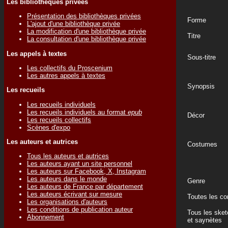
Les bibliothèques privées
Présentation des bibliothèques privées
Forme
L'ajout d'une bibliothèque privée
La modification d'une bibliothèque privée
Titre
La consultation d'une bibliothèque privée
Les appels à textes
Sous-titre
Les collectifs du Proscenium
Les autres appels à textes
Synopsis
Les recueils
Les recueils individuels
Les recueils individuels au format
epub
Décor
Les recueils collectifs
Scènes d'expo
Les auteurs et autrices
Costumes
Tous les auteurs et autrices
Les auteurs ayant un site personnel
Les auteurs sur Facebook, X, Instagram
Les auteurs dans le monde
Genre
Les auteurs de France par département
Les auteurs écrivant sur mesure
Toutes les c
Les organisations d'auteurs
Les conditions de publication auteur
Tous les ske
Abonnement
et saynètes