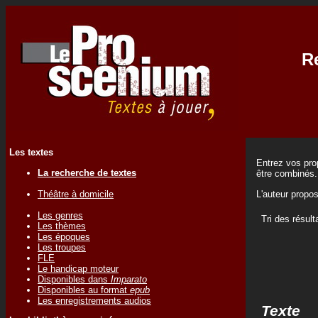
Re
Les textes
Entrez vos prop
La recherche de textes
être combinés.
Théâtre à domicile
L'auteur propo
Les genres
Tri des résult
Les thèmes
Les époques
Les troupes
FLE
Le handicap moteur
Disponibles dans
Imparato
Disponibles au format
epub
Les enregistrements audios
Texte