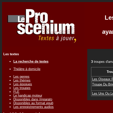
Le
aya
Les textes
La recherche de textes
3
troupes d'am
Théâtre à domicile
Tro
Les genres
Les Oiseaux 
Les thèmes
Les époques
Troupe Du Bri
Les troupes
FLE
Les Uns Ou L
Le handicap moteur
Disponibles dans
Imparato
Disponibles au format
epub
Les enregistrements audios