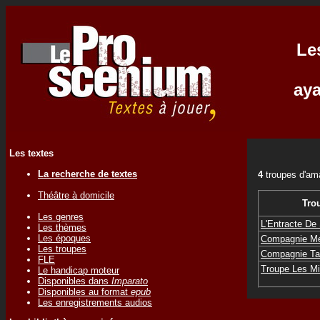
Le
aya
Les textes
La recherche de textes
4
troupes d'am
Théâtre à domicile
Tro
Les genres
L'Entracte De 
Les thèmes
Les époques
Compagnie M
Les troupes
Compagnie Ta
FLE
Troupe Les Mi
Le handicap moteur
Disponibles dans
Imparato
Disponibles au format
epub
Les enregistrements audios