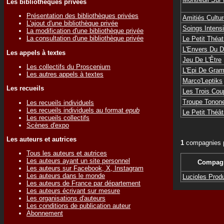
Les bibliothèques privées
Présentation des bibliothèques privées
Amitiés Cultur
L'ajout d'une bibliothèque privée
Soings Intensi
La modification d'une bibliothèque privée
La consultation d'une bibliothèque privée
Le Petit Théat
L'Envers Du D
Les appels à textes
Jeu De L'Être
Les collectifs du Proscenium
L'Epi De Gra
Les autres appels à textes
Marco'Leptiks
Les recueils
Les Trois Co
Troupe Tonon
Les recueils individuels
Les recueils individuels au format
epub
Le Petit Théâ
Les recueils collectifs
Scènes d'expo
Les auteurs et autrices
1
compagnies p
Tous les auteurs et autrices
Les auteurs ayant un site personnel
Compagn
Les auteurs sur Facebook, X, Instagram
Les auteurs dans le monde
Lucioles Prod
Les auteurs de France par département
Les auteurs écrivant sur mesure
Les organisations d'auteurs
Les conditions de publication auteur
Abonnement