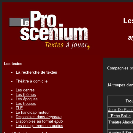
Le
a
Les textes
Compagnies pr
La recherche de textes
Théâtre à domicile
14
troupes d'a
Les genres
Les thèmes
Les époques
Tro
Les troupes
FLE
Jeux De Plan
Le handicap moteur
L'Echo Baille
Disponibles dans
Imparato
Disponibles au format
epub
Théâtre Alas
Les enregistrements audios
Montreuil Sur