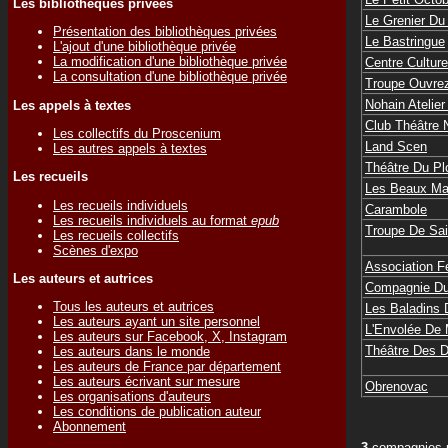
Les bibliothèques privées
Le Grenier Du
Présentation des bibliothèques privées
Le Bastringue
L'ajout d'une bibliothèque privée
La modification d'une bibliothèque privée
Centre Cultur
La consultation d'une bibliothèque privée
Troupe Ouvrez
Nohain Atelier
Les appels à textes
Club Théâtre
Les collectifs du Proscenium
Land Scen
Les autres appels à textes
Théâtre Du Pl
Les recueils
Les Beaux M
Les recueils individuels
Carambole
Les recueils individuels au format
epub
Troupe De Sai
Les recueils collectifs
Scènes d'expo
Association Fe
Les auteurs et autrices
Compagnie Du
Tous les auteurs et autrices
Les Baladins
Les auteurs ayant un site personnel
L'Envolée De
Les auteurs sur Facebook, X, Instagram
Théâtre Des 
Les auteurs dans le monde
Les auteurs de France par département
Les auteurs écrivant sur mesure
Obrenovac
Les organisations d'auteurs
Les conditions de publication auteur
Abonnement
3
compagnies p