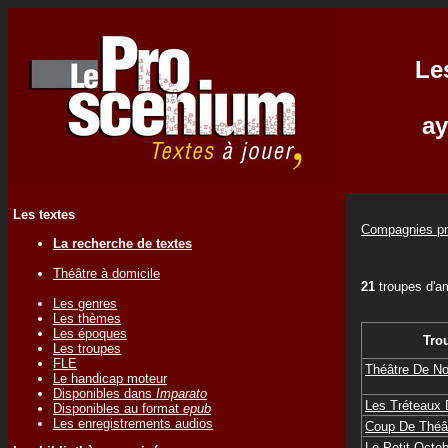
Le
ay
Les textes
Compagnies pr
La recherche de textes
Théâtre à domicile
21
troupes d'a
Les genres
Les thèmes
Les époques
Tro
Les troupes
FLE
Théâtre De No
Le handicap moteur
Disponibles dans
Imparato
Les Tréteaux D
Disponibles au format
epub
Les enregistrements audios
Coup De Théâ
Le Petit Octo