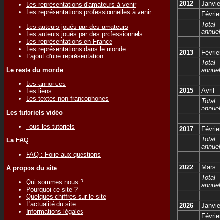
2012
Janvie
Les représentations d'amateurs à venir
Les représentations professionnelles à venir
Févrie
Total
Les auteurs joués par des amateurs
annuel
Les auteurs joués par des professionnels
Les représentations en France
Les représentations dans le monde
2013
Févrie
L'ajout d'une représentation
Total
Le reste du monde
annuel
Les annonces
2015
Avril
Les liens
Les textes non francophones
Total
annuel
Les tutoriels vidéo
Tous les tutoriels
2017
Févrie
Total
La FAQ
annuel
FAQ : Foire aux questions
2022
Mars
A propos du site
Total
Qui sommes nous ?
annuel
Pourquoi ce site ?
Quelques chiffres sur le site
L'actualité du site
2026
Janvie
Informations légales
Févrie