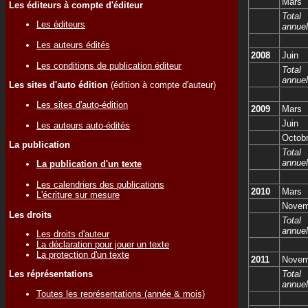
Mars
Les éditeurs à compte d'éditeur
Total
Les éditeurs
annuel
Les auteurs édités
2008
Juin
Les conditions de publication éditeur
Total
annuel
Les sites d'auto édition
(édition à compte d'auteur)
Les sites d'auto-édition
2009
Mars
Juin
Les auteurs auto-édités
Octob
La publication
Total
annuel
La publication d'un texte
Les calendriers des publications
2010
Mars
L'écriture sur mesure
Novem
Les droits
Total
annuel
Les droits d'auteur
La déclaration pour jouer un texte
La protection d'un texte
2011
Novem
Les réprésentations
Total
annuel
Toutes les représentations (année & mois)