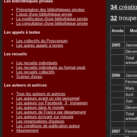
Les bibliothèques privées
34
créatio
Présentation des bibliothèques privées
L'ajout d'une bibliothèque privée
32
troupe
La modification d'une bibliothèque privée
La consultation d'une bibliothèque privée
Année
Moi
Les appels à textes
Les collectifs du Proscenium
2005
Janvie
Les autres appels à textes
Décem
Les recueils
Total
annuel
Les recueils individuels
Les recueils individuels au format
epub
Les recueils collectifs
2006
Janvie
Scènes d'expo
Févrie
Les auteurs et autrices
Mars
Tous les auteurs et autrices
Avril
Les auteurs ayant un site personnel
Juin
Les auteurs sur Facebook, X, Instagram
Les auteurs dans le monde
Décem
Les auteurs de France par département
Total
Les auteurs écrivant sur mesure
annuel
Les organisations d'auteurs
Les conditions de publication auteur
Abonnement
2007
Févrie