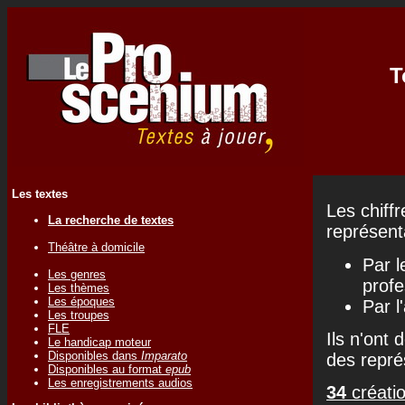
T
Les textes
Les chiff
La recherche de textes
représenta
Théâtre à domicile
Par l
Les genres
profe
Les thèmes
Les époques
Par l
Les troupes
FLE
Ils n'ont 
Le handicap moteur
Disponibles dans
Imparato
des repré
Disponibles au format
epub
Les enregistrements audios
34
créatio