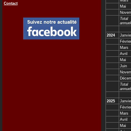
Mars
Contact
Mai
Novem
Total
annuel
2024
Janvie
Févrie
Mars
Avril
Mai
Juin
Novem
Décem
Total
annuel
2025
Janvie
Févrie
Mars
Avril
Mai