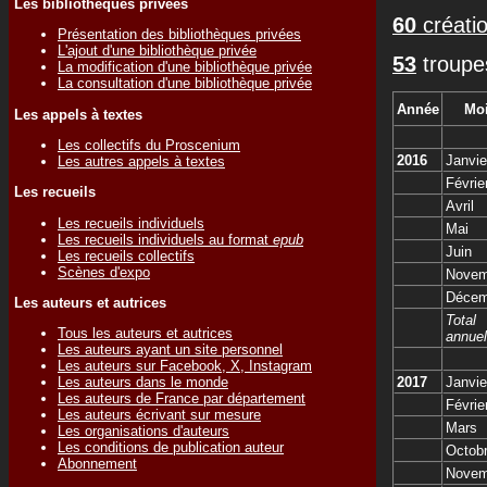
Les bibliothèques privées
60
créatio
Présentation des bibliothèques privées
L'ajout d'une bibliothèque privée
53
troupe
La modification d'une bibliothèque privée
La consultation d'une bibliothèque privée
Année
Mo
Les appels à textes
Les collectifs du Proscenium
2016
Janvie
Les autres appels à textes
Févrie
Les recueils
Avril
Les recueils individuels
Mai
Les recueils individuels au format
epub
Juin
Les recueils collectifs
Scènes d'expo
Novem
Décem
Les auteurs et autrices
Total
Tous les auteurs et autrices
annuel
Les auteurs ayant un site personnel
Les auteurs sur Facebook, X, Instagram
Les auteurs dans le monde
2017
Janvie
Les auteurs de France par département
Févrie
Les auteurs écrivant sur mesure
Mars
Les organisations d'auteurs
Les conditions de publication auteur
Octob
Abonnement
Novem