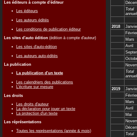
Les éditeurs à compte d'éditeur
Décem
Total
Les éditeurs
annuel
Les auteurs édités
2018
Janvie
Les conditions de publication éditeur
Févrie
Les sites d'auto édition
(édition à compte d'auteur)
Mars
Avril
Les sites d'auto-édition
Septe
Les auteurs auto-édités
Octob
La publication
Novem
Total
La publication d'un texte
annuel
Les calendriers des publications
L'écriture sur mesure
2019
Janvie
Févrie
Les droits
Mars
Les droits d'auteur
Avril
La déclaration pour jouer un texte
La protection d'un texte
Mai
Novem
Les réprésentations
Décem
Toutes les représentations (année & mois)
Total