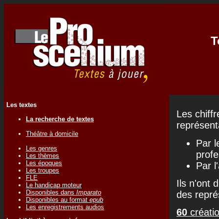
T
Les textes
Les chiff
La recherche de textes
représenta
Théâtre à domicile
Par l
Les genres
profe
Les thèmes
Les époques
Par l
Les troupes
FLE
Ils n'ont 
Le handicap moteur
Disponibles dans
Imparato
des repré
Disponibles au format
epub
Les enregistrements audios
60
créatio