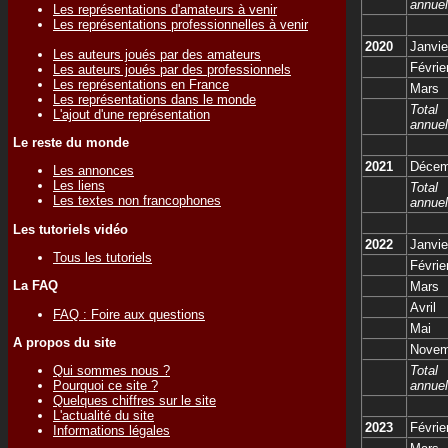
annuel
Les représentations d'amateurs à venir
Les représentations professionnelles à venir
2020
Janvie
Les auteurs joués par des amateurs
Févrie
Les auteurs joués par des professionnels
Les représentations en France
Mars
Les représentations dans le monde
Total
L'ajout d'une représentation
annuel
Le reste du monde
2021
Décem
Les annonces
Les liens
Total
Les textes non francophones
annuel
Les tutoriels vidéo
2022
Janvie
Tous les tutoriels
Févrie
La FAQ
Mars
Avril
FAQ : Foire aux questions
Mai
A propos du site
Novem
Qui sommes nous ?
Total
Pourquoi ce site ?
annuel
Quelques chiffres sur le site
L'actualité du site
2023
Févrie
Informations légales