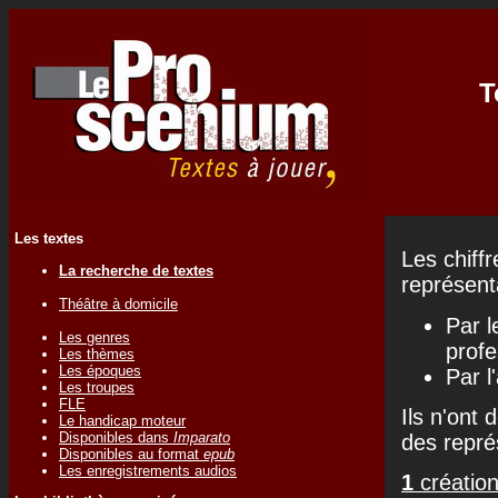
T
Les textes
Les chiff
La recherche de textes
représenta
Théâtre à domicile
Par l
Les genres
profe
Les thèmes
Les époques
Par l
Les troupes
FLE
Ils n'ont 
Le handicap moteur
Disponibles dans
Imparato
des repré
Disponibles au format
epub
Les enregistrements audios
1
création