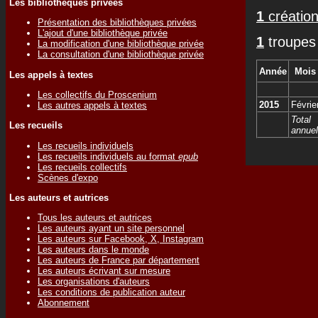
Les bibliothèques privées
1
création
Présentation des bibliothèques privées
L'ajout d'une bibliothèque privée
1
troupes 
La modification d'une bibliothèque privée
La consultation d'une bibliothèque privée
Année
Mois
Les appels à textes
Les collectifs du Proscenium
2015
Févrie
Les autres appels à textes
Total
Les recueils
annuel
Les recueils individuels
Les recueils individuels au format
epub
Les recueils collectifs
Scènes d'expo
Les auteurs et autrices
Tous les auteurs et autrices
Les auteurs ayant un site personnel
Les auteurs sur Facebook, X, Instagram
Les auteurs dans le monde
Les auteurs de France par département
Les auteurs écrivant sur mesure
Les organisations d'auteurs
Les conditions de publication auteur
Abonnement