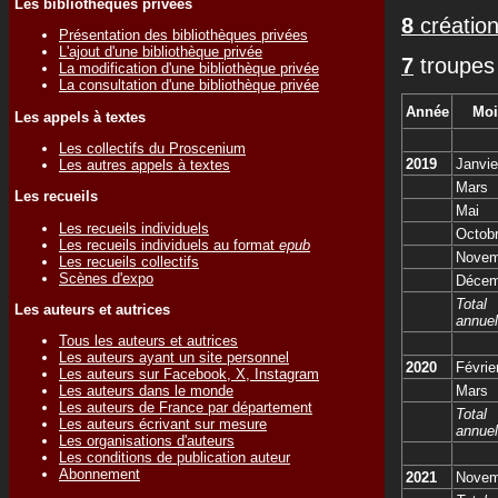
Les bibliothèques privées
8
création
Présentation des bibliothèques privées
L'ajout d'une bibliothèque privée
7
troupes 
La modification d'une bibliothèque privée
La consultation d'une bibliothèque privée
Année
Moi
Les appels à textes
Les collectifs du Proscenium
2019
Janvie
Les autres appels à textes
Mars
Les recueils
Mai
Les recueils individuels
Octob
Les recueils individuels au format
epub
Novem
Les recueils collectifs
Scènes d'expo
Décem
Total
Les auteurs et autrices
annuel
Tous les auteurs et autrices
Les auteurs ayant un site personnel
2020
Févrie
Les auteurs sur Facebook, X, Instagram
Les auteurs dans le monde
Mars
Les auteurs de France par département
Total
Les auteurs écrivant sur mesure
annuel
Les organisations d'auteurs
Les conditions de publication auteur
Abonnement
2021
Novem