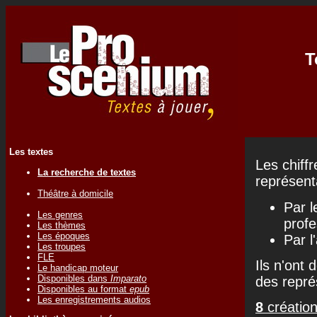
T
Les textes
Les chiff
La recherche de textes
représenta
Théâtre à domicile
Par l
Les genres
profe
Les thèmes
Les époques
Par l
Les troupes
FLE
Ils n'ont 
Le handicap moteur
Disponibles dans
Imparato
des repré
Disponibles au format
epub
Les enregistrements audios
8
création