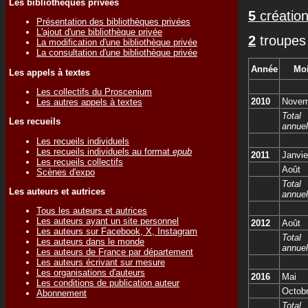
Les bibliothèques privées
5
création
Présentation des bibliothèques privées
L'ajout d'une bibliothèque privée
2
troupes 
La modification d'une bibliothèque privée
La consultation d'une bibliothèque privée
Année
Mo
Les appels à textes
Les collectifs du Proscenium
2010
Novem
Les autres appels à textes
Total
Les recueils
annuel
Les recueils individuels
Les recueils individuels au format
epub
2011
Janvie
Les recueils collectifs
Août
Scènes d'expo
Total
Les auteurs et autrices
annuel
Tous les auteurs et autrices
Les auteurs ayant un site personnel
2012
Août
Les auteurs sur Facebook, X, Instagram
Total
Les auteurs dans le monde
annuel
Les auteurs de France par département
Les auteurs écrivant sur mesure
Les organisations d'auteurs
2016
Mai
Les conditions de publication auteur
Octob
Abonnement
Total