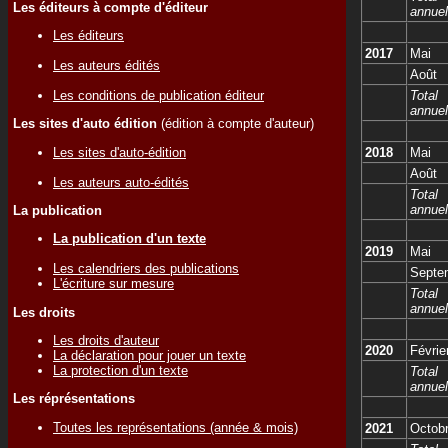
Les éditeurs à compte d'éditeur
annuel
Les éditeurs
2017
Mai
Les auteurs édités
Août
Les conditions de publication éditeur
Total
annuel
Les sites d'auto édition
(édition à compte d'auteur)
Les sites d'auto-édition
2018
Mai
Août
Les auteurs auto-édités
Total
annuel
La publication
La publication d'un texte
2019
Mai
Les calendriers des publications
Septe
L'écriture sur mesure
Total
annuel
Les droits
Les droits d'auteur
2020
Févrie
La déclaration pour jouer un texte
La protection d'un texte
Total
annuel
Les réprésentations
Toutes les représentations (année & mois)
2021
Octob