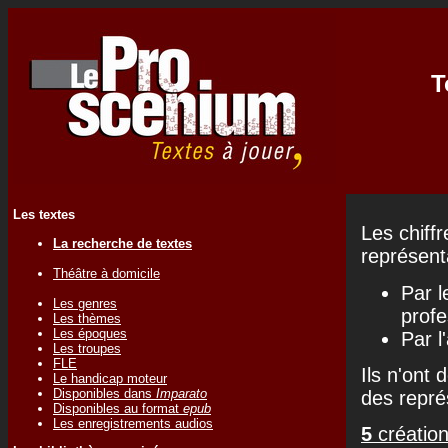
T
Les textes
Les chiff
La recherche de textes
représenta
Théâtre à domicile
Par l
Les genres
profe
Les thèmes
Les époques
Par l
Les troupes
FLE
Ils n'ont 
Le handicap moteur
Disponibles dans
Imparato
des repré
Disponibles au format
epub
Les enregistrements audios
5
création