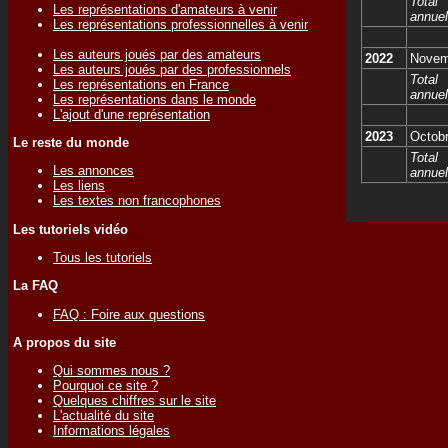
Total
Les représentations d'amateurs à venir
annuel
Les représentations professionnelles à venir
Les auteurs joués par des amateurs
2022
Novem
Les auteurs joués par des professionnels
Total
Les représentations en France
annuel
Les représentations dans le monde
L'ajout d'une représentation
2023
Octob
Le reste du monde
Total
Les annonces
annuel
Les liens
Les textes non francophones
Les tutoriels vidéo
Tous les tutoriels
La FAQ
FAQ : Foire aux questions
A propos du site
Qui sommes nous ?
Pourquoi ce site ?
Quelques chiffres sur le site
L'actualité du site
Informations légales