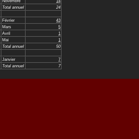
Novembre
14
Total annuel
24
Février
43
Mars
5
Avril
1
Mai
1
Total annuel
50
Janvier
7
Total annuel
7