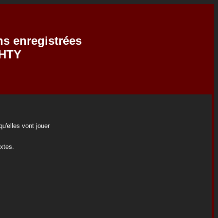
ns enregistrées
CHTY
u'elles vont jouer
extes.