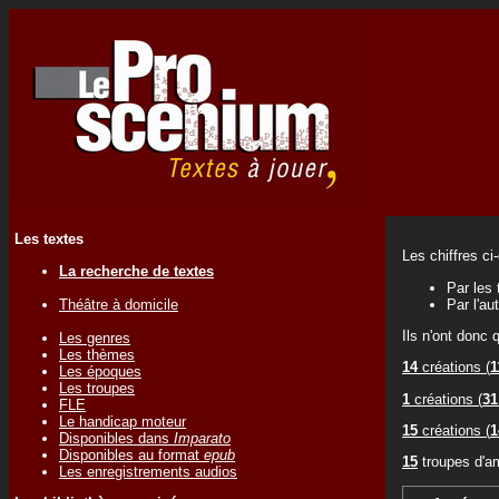
Les textes
Les chiffres ci
La recherche de textes
Par les 
Théâtre à domicile
Par l'au
Ils n'ont donc 
Les genres
Les thèmes
14
créations (
1
Les époques
Les troupes
1
créations (
31
FLE
Le handicap moteur
15
créations (
1
Disponibles dans
Imparato
Disponibles au format
epub
15
troupes d'a
Les enregistrements audios