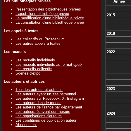
Les bibliothèques privées
Année
Présentation des bibliothèques privées
L'ajout d'une bibliothèque privée
2015
La modification d'une bibliothèque privée
La consultation d'une bibliothèque privée
Les appels à textes
2018
Les collectifs du Proscenium
Les autres appels à textes
Les recueils
2022
Les recueils individuels
Les recueils individuels au format
epub
Les recueils collectifs
Scènes d'expo
Les auteurs et autrices
2023
Tous les auteurs et autrices
Les auteurs ayant un site personnel
Les auteurs sur Facebook, X, Instagram
Les auteurs dans le monde
Les auteurs de France par département
Les auteurs écrivant sur mesure
2024
Les organisations d'auteurs
Les conditions de publication auteur
Abonnement