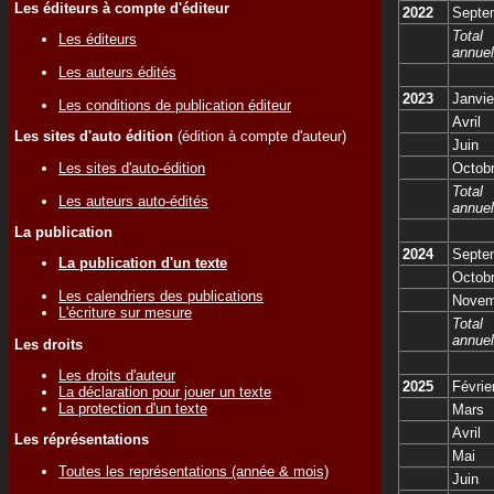
Les éditeurs à compte d'éditeur
2022
Septe
Total
Les éditeurs
annuel
Les auteurs édités
2023
Janvie
Les conditions de publication éditeur
Avril
Les sites d'auto édition
(édition à compte d'auteur)
Juin
Les sites d'auto-édition
Octob
Total
Les auteurs auto-édités
annuel
La publication
2024
Septe
La publication d'un texte
Octob
Les calendriers des publications
Novem
L'écriture sur mesure
Total
annuel
Les droits
Les droits d'auteur
2025
Févrie
La déclaration pour jouer un texte
La protection d'un texte
Mars
Avril
Les réprésentations
Mai
Toutes les représentations (année & mois)
Juin