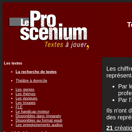
T
Les textes
Les chiff
La recherche de textes
représenta
Théâtre à domicile
Par l
Les genres
profe
Les thèmes
Les époques
Par l
Les troupes
FLE
Ils n'ont 
Le handicap moteur
Disponibles dans
Imparato
des repré
Disponibles au format
epub
Les enregistrements audios
21
créatio