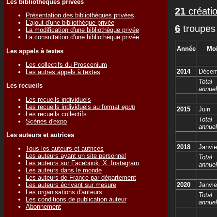
Les bibliothèques privées
21
créatio
Présentation des bibliothèques privées
L'ajout d'une bibliothèque privée
6
troupes 
La modification d'une bibliothèque privée
La consultation d'une bibliothèque privée
Année
Mo
Les appels à textes
Les collectifs du Proscenium
2014
Décem
Les autres appels à textes
Total
Les recueils
annuel
Les recueils individuels
Les recueils individuels au format
epub
2015
Juin
Les recueils collectifs
Total
Scènes d'expo
annuel
Les auteurs et autrices
2018
Janvie
Tous les auteurs et autrices
Les auteurs ayant un site personnel
Total
Les auteurs sur Facebook, X, Instagram
annuel
Les auteurs dans le monde
Les auteurs de France par département
Les auteurs écrivant sur mesure
2020
Janvie
Les organisations d'auteurs
Total
Les conditions de publication auteur
annuel
Abonnement