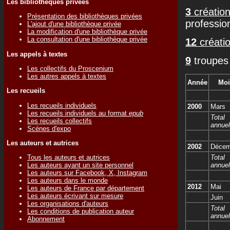
Les bibliothèques privées
3
création
Présentation des bibliothèques privées
professio
L'ajout d'une bibliothèque privée
La modification d'une bibliothèque privée
La consultation d'une bibliothèque privée
12
créatio
Les appels à textes
9
troupes 
Les collectifs du Proscenium
Les autres appels à textes
Année
Moi
Les recueils
Les recueils individuels
2000
Mars
Les recueils individuels au format
epub
Total
Les recueils collectifs
annuel
Scènes d'expo
Les auteurs et autrices
2002
Décem
Total
Tous les auteurs et autrices
annuel
Les auteurs ayant un site personnel
Les auteurs sur Facebook, X, Instagram
Les auteurs dans le monde
2012
Mai
Les auteurs de France par département
Les auteurs écrivant sur mesure
Juin
Les organisations d'auteurs
Total
Les conditions de publication auteur
annuel
Abonnement