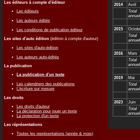
Les éditeurs à compte d'éditeur
2014
Avril
Total
Les éditeurs
annuel
Les auteurs édités
2015
Octob
Les conditions de publication éditeur
Total
Les sites d'auto édition
(édition à compte d'auteur)
annuel
Les sites d'auto-édition
2016
Mars
Les auteurs auto-édités
Total
annuel
La publication
La publication d'un texte
2019
Mai
Les calendriers des publications
Total
L'écriture sur mesure
annuel
Les droits
2023
Juin
Les droits d'auteur
Total
La déclaration pour jouer un texte
annuel
La protection d'un texte
Les réprésentations
Toutes les représentations (année & mois)