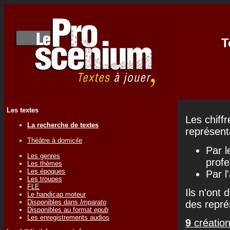
T
Les textes
Les chiff
La recherche de textes
représenta
Théâtre à domicile
Par l
Les genres
profe
Les thèmes
Les époques
Par l
Les troupes
FLE
Ils n'ont 
Le handicap moteur
Disponibles dans
Imparato
des repré
Disponibles au format
epub
Les enregistrements audios
9
création