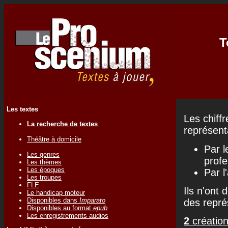
T
Les textes
Les chiff
La recherche de textes
représenta
Théâtre à domicile
Par l
Les genres
profe
Les thèmes
Les époques
Par l
Les troupes
FLE
Ils n'ont 
Le handicap moteur
Disponibles dans
Imparato
des repré
Disponibles au format
epub
Les enregistrements audios
2
création