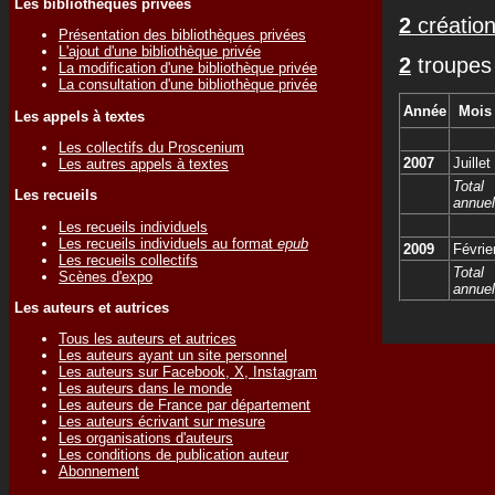
Les bibliothèques privées
2
création
Présentation des bibliothèques privées
L'ajout d'une bibliothèque privée
2
troupes 
La modification d'une bibliothèque privée
La consultation d'une bibliothèque privée
Année
Mois
Les appels à textes
Les collectifs du Proscenium
2007
Juillet
Les autres appels à textes
Total
Les recueils
annuel
Les recueils individuels
Les recueils individuels au format
epub
2009
Févrie
Les recueils collectifs
Total
Scènes d'expo
annuel
Les auteurs et autrices
Tous les auteurs et autrices
Les auteurs ayant un site personnel
Les auteurs sur Facebook, X, Instagram
Les auteurs dans le monde
Les auteurs de France par département
Les auteurs écrivant sur mesure
Les organisations d'auteurs
Les conditions de publication auteur
Abonnement