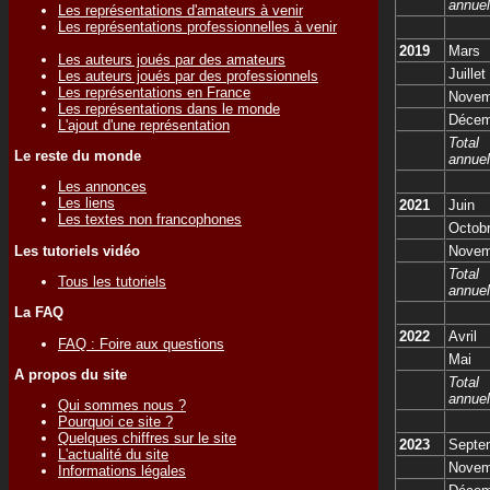
annuel
Les représentations d'amateurs à venir
Les représentations professionnelles à venir
2019
Mars
Les auteurs joués par des amateurs
Juillet
Les auteurs joués par des professionnels
Les représentations en France
Novem
Les représentations dans le monde
Décem
L'ajout d'une représentation
Total
Le reste du monde
annuel
Les annonces
Les liens
2021
Juin
Les textes non francophones
Octob
Les tutoriels vidéo
Novem
Total
Tous les tutoriels
annuel
La FAQ
2022
Avril
FAQ : Foire aux questions
Mai
A propos du site
Total
annuel
Qui sommes nous ?
Pourquoi ce site ?
Quelques chiffres sur le site
2023
Septe
L'actualité du site
Novem
Informations légales