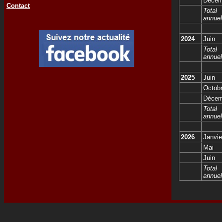
Décem
Contact
Total
annuel
2024
Juin
Total
annuel
2025
Juin
Octob
Décem
Total
annuel
2026
Janvie
Mai
Juin
Total
annuel