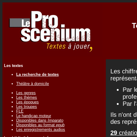
T
Les textes
Les chiff
La recherche de textes
représenta
Théâtre à domicile
Par l
Les genres
profe
Les thèmes
Les époques
Par l
Les troupes
FLE
Ils n'ont 
Le handicap moteur
Disponibles dans
Imparato
des repré
Disponibles au format
epub
Les enregistrements audios
29
créatio