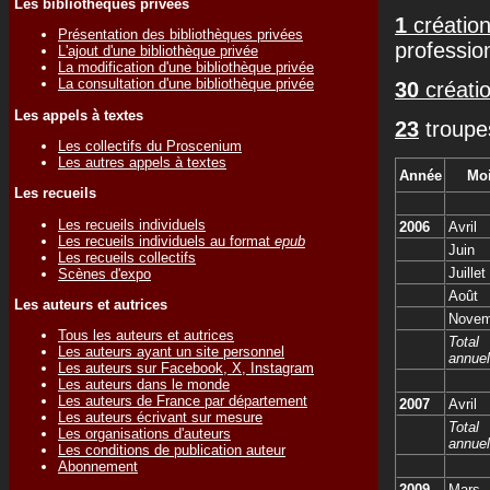
Les bibliothèques privées
1
création
Présentation des bibliothèques privées
professio
L'ajout d'une bibliothèque privée
La modification d'une bibliothèque privée
La consultation d'une bibliothèque privée
30
créatio
Les appels à textes
23
troupe
Les collectifs du Proscenium
Les autres appels à textes
Année
Mo
Les recueils
Les recueils individuels
2006
Avril
Les recueils individuels au format
epub
Juin
Les recueils collectifs
Juillet
Scènes d'expo
Août
Les auteurs et autrices
Novem
Tous les auteurs et autrices
Total
Les auteurs ayant un site personnel
annuel
Les auteurs sur Facebook, X, Instagram
Les auteurs dans le monde
Les auteurs de France par département
2007
Avril
Les auteurs écrivant sur mesure
Total
Les organisations d'auteurs
annuel
Les conditions de publication auteur
Abonnement
2009
Mars