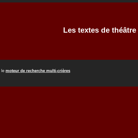
Les textes de théâtr
r le
moteur de recherche multi-crières