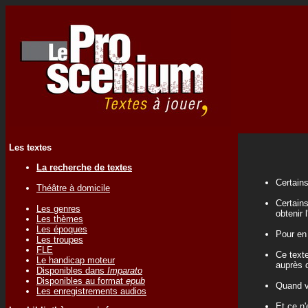
Les textes
La recherche de textes
Certains
Théâtre à domicile
Certains
Les genres
obtenir 
Les thèmes
Les époques
Pour en
Les troupes
FLE
Ce texte
Le handicap moteur
auprès d
Disponibles dans
Imparato
Disponibles au format
epub
Quand vo
Les enregistrements audios
Et ce n'