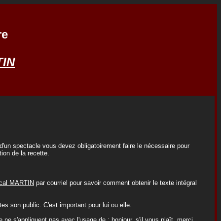
re
TIN
 d'un spectacle vous devez obligatoirement faire le nécessaire pour
tion de la recette.
cal MARTIN
par courriel pour savoir comment obtenir le texte intégral
s son public. C'est important pour lui ou elle.
ne s'appliquent pas avec l'usage de : bonjour, s'il vous plaît, merci...