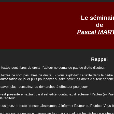
Le séminai
de
Pascal MAR
Rappel
 textes sont libres de droits, l'auteur ne demande pas de droits d'auteur.
 textes ne sont pas libres de droits. Si vous exploitez ce texte dans le cadre
l'autorisation de jouer puis pour payer ou faire payer les droits d'auteur en fonc
 savoir plus, consultez les
démarches à effectuer pour jouer
.
 est présenté en extrait car il est édité, contactez directement l'auteur(e)
Pas
e l'éditeur.
us jouez le texte, pensez absolument à informer l'auteur ou l'autrice. Vous ête
est pas parce que les échanges se font par courriel que les règles de politesse 