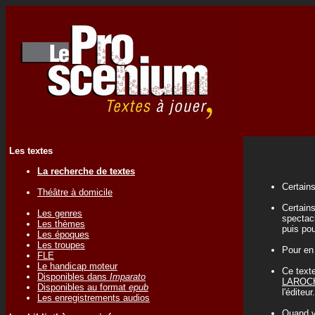
Les textes
La recherche de textes
Certains
Théâtre à domicile
Certains
Les genres
spectacl
Les thèmes
puis pou
Les époques
Les troupes
Pour en
FLE
Le handicap moteur
Ce texte
Disponibles dans
Imparato
LAROC
Disponibles au format
epub
l'éditeur.
Les enregistrements audios
Quand vo