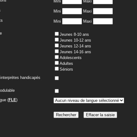
çons
Mini
Maxi
s
Mini
Maxi
ts
Mini
Maxi
e
Jeunes 8-10 ans
Jeunes 10-12 ans
Jeunes 12-14 ans
Jeunes 14-16 ans
Adolescents
Adultes
Séniors
interprètes handicapés
modulable
gue (
FLE
)