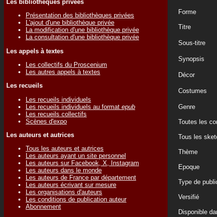
Les bibliothèques privées
Forme
Présentation des bibliothèques privées
L'ajout d'une bibliothèque privée
Titre
La modification d'une bibliothèque privée
La consultation d'une bibliothèque privée
Sous-titre
Les appels à textes
Synopsis
Les collectifs du Proscenium
Les autres appels à textes
Décor
Les recueils
Costumes
Les recueils individuels
Les recueils individuels au format
epub
Genre
Les recueils collectifs
Scènes d'expo
Toutes les c
Les auteurs et autrices
Tous les sket
Tous les auteurs et autrices
Thème
Les auteurs ayant un site personnel
Les auteurs sur Facebook, X, Instagram
Epoque
Les auteurs dans le monde
Les auteurs de France par département
Type de publi
Les auteurs écrivant sur mesure
Les organisations d'auteurs
Versifié
Les conditions de publication auteur
Abonnement
Disponible d