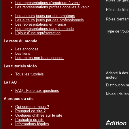
Rôles de gar
Les représentations d'amateurs à venir
Les représentations professionnelles à venir
Rôles de fille
Les auteurs joués par des amateurs
Rôles d'enfan
Les auteurs joués par des professionnels
Les représentations en France
Les représentations dans le monde
Type de troup
L'ajout d'une représentation
Le reste du monde
Les annonces
Les liens
Les textes non francophones
Les tutoriels vidéo
Adapté à des 
Tous les tutoriels
moteur
La FAQ
Distribution 
FAQ : Foire aux questions
Niveau de lan
A propos du site
Qui sommes nous ?
Pourquoi ce site ?
Quelques chiffres sur le site
L'actualité du site
Édition
Informations légales