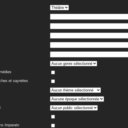
omédies
ches et saynètes
c
ans
Imparato