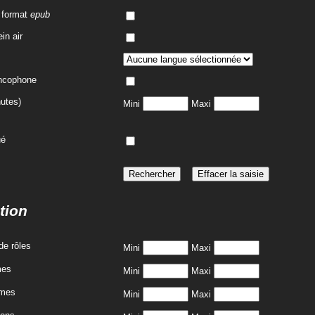
 format
epub
in air
ancophone
utes)
Mini
Maxi
ué
tion
de rôles
Mini
Maxi
mes
Mini
Maxi
mmes
Mini
Maxi