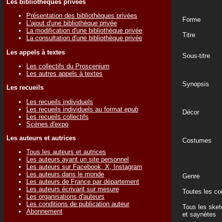
Les bibliothèques privées
Présentation des bibliothèques privées
Forme
L'ajout d'une bibliothèque privée
La modification d'une bibliothèque privée
Titre
La consultation d'une bibliothèque privée
Les appels à textes
Sous-titre
Les collectifs du Proscenium
Les autres appels à textes
Synopsis
Les recueils
Les recueils individuels
Les recueils individuels au format
epub
Décor
Les recueils collectifs
Scènes d'expo
Les auteurs et autrices
Costumes
Tous les auteurs et autrices
Les auteurs ayant un site personnel
Les auteurs sur Facebook, X, Instagram
Les auteurs dans le monde
Genre
Les auteurs de France par département
Les auteurs écrivant sur mesure
Toutes les c
Les organisations d'auteurs
Les conditions de publication auteur
Tous les ske
Abonnement
et saynètes