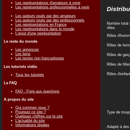
Les représentations d'amateurs à venir
Les représentations professionnelles à venir
Distribu
Les auteurs joués par des amateurs
Les auteurs joués par des professionnels
Nombre total 
Les représentations en France
rôles
Les représentations dans le monde
L'ajout d'une représentation
Rôles d'hom
Le reste du monde
Rôles de fe
Les annonces
Les liens
Rôles de gar
Les textes non francophones
Rôles de fille
Les tutoriels vidéo
Rôles d'enfan
Tous les tutoriels
La FAQ
FAQ : Foire aux questions
A propos du site
Qui sommes nous ?
Pourquoi ce site ?
Type de troup
Quelques chiffres sur le site
L'actualité du site
Informations légales
Adapté à des