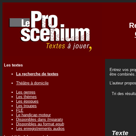
Re
Les textes
Entrez vos prop
La recherche de textes
être combinés.
Théâtre à domicile
L'auteur propo
Les genres
Tri des résult
Les thèmes
Les époques
Les troupes
FLE
Le handicap moteur
Disponibles dans
Imparato
Disponibles au format
epub
Les enregistrements audios
Texte