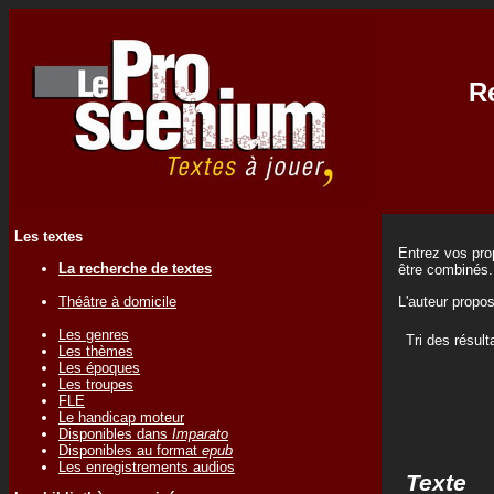
Re
Les textes
Entrez vos prop
La recherche de textes
être combinés.
Théâtre à domicile
L'auteur propo
Les genres
Tri des résult
Les thèmes
Les époques
Les troupes
FLE
Le handicap moteur
Disponibles dans
Imparato
Disponibles au format
epub
Les enregistrements audios
Texte