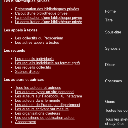
Les bibliothèques privées
Présentation des bibliothèques privées
Forme
L'ajout d'une bibliothèque privée
La modification d'une bibliothèque privée
Titre
La consultation d'une bibliothèque privée
Les appels à textes
Sous-titre
Les collectifs du Proscenium
Les autres appels à textes
Synopsis
Les recueils
Les recueils individuels
Les recueils individuels au format
epub
Décor
Les recueils collectifs
Scènes d'expo
Les auteurs et autrices
Costumes
Tous les auteurs et autrices
Les auteurs ayant un site personnel
Les auteurs sur Facebook, X, Instagram
Les auteurs dans le monde
Genre
Les auteurs de France par département
Les auteurs écrivant sur mesure
Toutes les c
Les organisations d'auteurs
Les conditions de publication auteur
Tous les ske
Abonnement
et saynètes